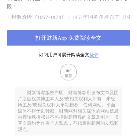
段：
1
起源阶段（1957-1978）
：1957年国务院发布了《国
务院关于恢复与发展民营盐滩的指示》。经营主体是
集体所有制主体。1966年，集体所有制下的民营胶场
打开财新App 免费阅读全文
逐渐成为胶业主力。
2
萌芽阶段（1978-1980）
：十一届三中全会开启改革
订阅用户可展开阅读全文
登录
开放，家庭联产承包责任制释放劳动力，个体经济与
乡镇企业兴起，1982年宪法承认个体经济为公有制经
0
推荐
济补充。
3
初步发展（1980年代中期—1990年代初）
：政策松
财新博客版权声明：财新博客所发布文章及图
动，1984年中共十二届三中全会通过《中共中央关于
片之版权属博主本人及/或相关权利人所有，未经
经济体制改革的决定》，提出企业“所有权同经营权可
博主及/或相关权利人单独授权，任何网站、平面
媒体不得予以转载。财新网对相关媒体的网站信息
以适当分开”；1987年党的十三大提出“私营经济是公
内容转载授权并不包括财新博客的文章及图片。博
有制经济必要的和有益的补充”，1988年宪法修正案明
客文章均为作者个人观点，不代表财新网的立场和
确私营经济合法地位。乡镇企业崛起，“双轨制”为民
观点。