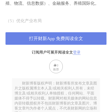
殖、物流、信息数据）、金融服务、养殖国际化。
（
5
）优化产业布局
园区规划，小镇规划，区域规划领域。
打开财新App 免费阅读全文
（
6
）乡村基础设施建设
订阅用户可展开阅读全文
登录
涉及基建板块、互联网
5G
、基础零配件、智慧农业管
理、排污设计、乡村特色民宿、酒店等。
0
推荐
（7）推动城乡融合发展的重要切入点.....促进农业转移
财新博客版权声明：财新博客所发布文章及图
人口市民化
片之版权属博主本人及/或相关权利人所有，未经
博主及/或相关权利人单独授权，任何网站、平面
这里面涉及到集体土地建设、房屋租赁等相关领域，
媒体不得予以转载。财新网对相关媒体的网站信息
这些年住房问题还有改进的空间，这些领域到底值不
内容转载授权并不包括财新博客的文章及图片。博
客文章均为作者个人观点，不代表财新网的立场和
值得投资，敬请关注近期的
《财新智库：租赁住房专